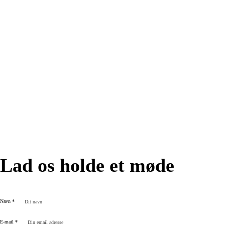
Lad os holde et møde
Navn
*
E-mail
*