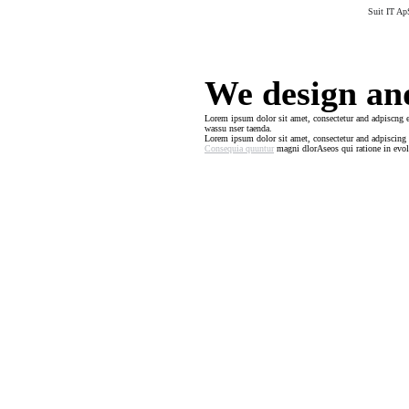
Suit IT Ap
We design and
Lorem ipsum dolor sit amet, consectetur and adpiscng 
wassu nser taenda.
Lorem ipsum dolor sit amet, consectetur and adpiscing 
Consequia quuntur
magni dlorAseos qui ratione in evol