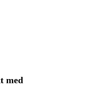
kt med
dk