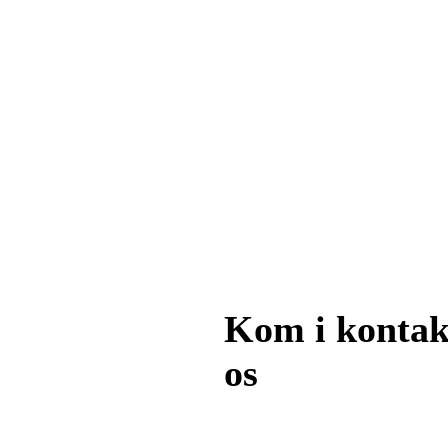
Kom i konta
os
Email:
kontakt@suit-it.