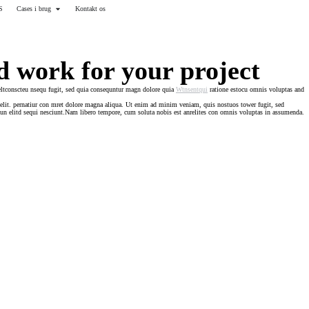
S
Cases i brug
Kontakt os
Ring 51 89 13 47
 work for your project
eltconscteu nsequ fugit, sed quia consequntur magn dolore quia
Wtnsentqui
ratione estocu omnis voluptas and
elit. pernatiur con mret dolore magna aliqua. Ut enim ad minim veniam, quis nostuos tower fugit, sed
un elitd sequi nesciunt.Nam libero tempore, cum soluta nobis est anrelites con omnis voluptas in assumenda.