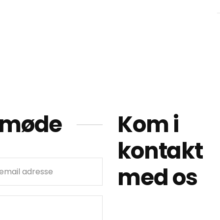
t møde
Kom i
kontakt
med os
Email:
kontakt@sui