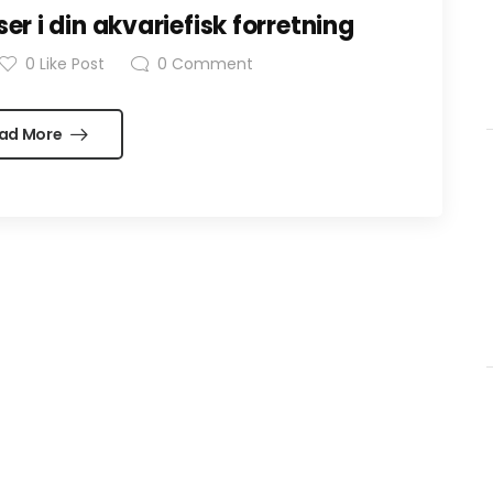
r i din akvariefisk forretning
0
Like Post
0
Comment
ad More