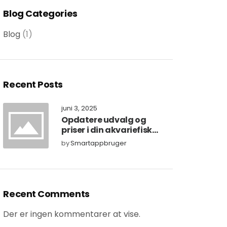
Blog Categories
Blog
(1)
Recent Posts
juni 3, 2025
Opdatere udvalg og
priser i din akvariefisk
forretning
by
Smartappbruger
Recent Comments
Der er ingen kommentarer at vise.