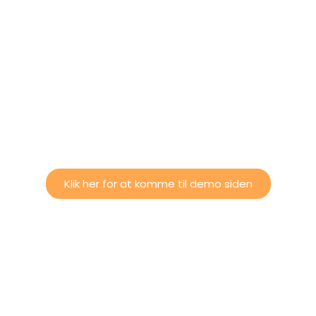
Se demo på en akvarie
forhandlers webside
Vil du høre mere om, hvordan en app kan gøre
din hverdag lettere og give flere loyale kunder?
Ring på
51 89 13 47
eller skriv til
kontakt@suit-
it.dk
Klik her for at komme til demo siden